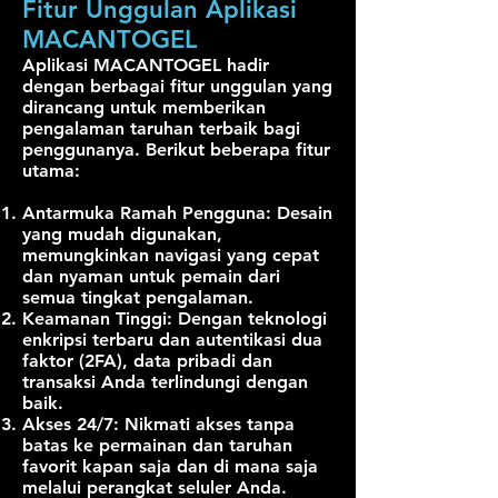
Fitur Unggulan Aplikasi
MACANTOGEL
Aplikasi MACANTOGEL hadir
dengan berbagai fitur unggulan yang
dirancang untuk memberikan
pengalaman taruhan terbaik bagi
penggunanya. Berikut beberapa fitur
utama:
Antarmuka Ramah Pengguna: Desain
yang mudah digunakan,
memungkinkan navigasi yang cepat
dan nyaman untuk pemain dari
semua tingkat pengalaman.
Keamanan Tinggi: Dengan teknologi
enkripsi terbaru dan autentikasi dua
faktor (2FA), data pribadi dan
transaksi Anda terlindungi dengan
baik.
Akses 24/7: Nikmati akses tanpa
batas ke permainan dan taruhan
favorit kapan saja dan di mana saja
melalui perangkat seluler Anda.