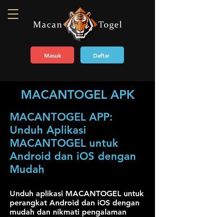
Masuk
Daftar
MACANTOGEL APK
MACANTOGEL APP:
Unduh Aplikasi
MACANTOGEL untuk
Android dan iOS dengan
Mudah
Unduh aplikasi MACANTOGEL untuk
perangkat Android dan iOS dengan
mudah dan nikmati pengalaman