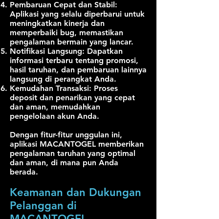
Pembaruan Cepat dan Stabil:
Aplikasi yang selalu diperbarui untuk
meningkatkan kinerja dan
memperbaiki bug, memastikan
pengalaman bermain yang lancar.
Notifikasi Langsung: Dapatkan
informasi terbaru tentang promosi,
hasil taruhan, dan pembaruan lainnya
langsung di perangkat Anda.
Kemudahan Transaksi: Proses
deposit dan penarikan yang cepat
dan aman, memudahkan
pengelolaan akun Anda.
Dengan fitur-fitur unggulan ini,
aplikasi MACANTOGEL memberikan
pengalaman taruhan yang optimal
dan aman, di mana pun Anda
berada.
Keamanan dan Dukungan
Pelanggan di
MACANTOGEL