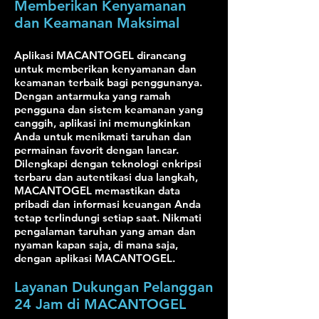
Memberikan Kenyamanan
dan Keamanan Maksimal
Aplikasi MACANTOGEL dirancang
untuk memberikan kenyamanan dan
keamanan terbaik bagi penggunanya.
Dengan antarmuka yang ramah
pengguna dan sistem keamanan yang
canggih, aplikasi ini memungkinkan
Anda untuk menikmati taruhan dan
permainan favorit dengan lancar.
Dilengkapi dengan teknologi enkripsi
terbaru dan autentikasi dua langkah,
MACANTOGEL memastikan data
pribadi dan informasi keuangan Anda
tetap terlindungi setiap saat. Nikmati
pengalaman taruhan yang aman dan
nyaman kapan saja, di mana saja,
dengan aplikasi MACANTOGEL.
Layanan Dukungan Pelanggan
24 Jam di MACANTOGEL