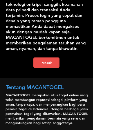
teknologi enkripsi canggih, keamanan
data pribadi dan transaksi Anda
terjamin. Proses login yang cepat dan
desain yang ramah pengguna
memastikan Anda dapat mengakses
akun dengan mudah kapan saja.
MACANTOGEL berkomitmen untuk
memberikan pengalaman taruhan yang
aman, nyaman, dan tanpa khawatir.
Masuk
Tentang MACANTOGEL
MACANTOGEL merupakan situs togel online yang
telah membangun reputasi sebagai platform yang
aman, terpercaya, dan menyenangkan bagi para
pemain togel di Indonesia. Dengan berbagai jenis
permainan togel yang ditawarkan, MACANTOGEL
memberikan pengalaman bermain yang seru dan
menguntungkan bagi setiap anggotanya.